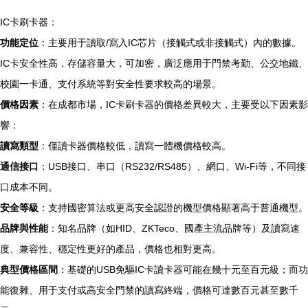
IC卡刷卡器：
功能定位
：主要用于讀取/寫入IC芯片（接觸式或非接觸式）內的數據。
IC卡安全性高，存儲容量大，可加密，廣泛應用于門禁考勤、公交地鐵、
校園一卡通、支付系統等對安全性要求較高的場景。
價格因素
：在成都市場，IC卡刷卡器的價格差異較大，主要受以下因素影
響：
讀寫類型
：僅讀卡器價格較低，讀寫一體機價格較高。
通信接口
：USB接口、串口（RS232/RS485）、網口、Wi-Fi等，不同接
口成本不同。
安全等級
：支持國密算法或更高安全認證的機型價格顯著高于普通機型。
品牌與性能
：知名品牌（如HID、ZKTeco、國產主流品牌等）及讀寫速
度、兼容性、穩定性更好的產品，價格也相對更高。
典型價格區間
：基礎的USB免驅IC卡讀卡器可能在幾十元至百元級；而功
能復雜、用于支付或高安全門禁的讀寫終端，價格可達數百元甚至數千