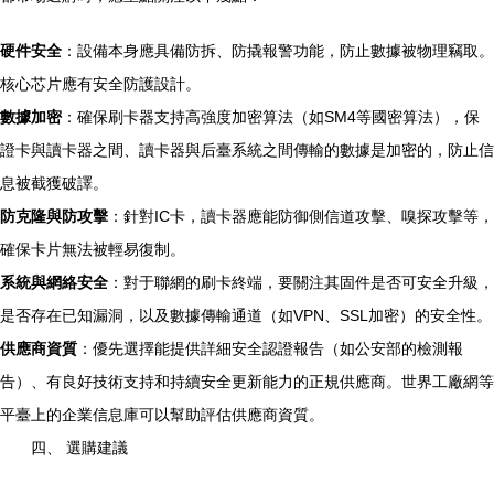
硬件安全
：設備本身應具備防拆、防撬報警功能，防止數據被物理竊取。
核心芯片應有安全防護設計。
數據加密
：確保刷卡器支持高強度加密算法（如SM4等國密算法），保
證卡與讀卡器之間、讀卡器與后臺系統之間傳輸的數據是加密的，防止信
息被截獲破譯。
防克隆與防攻擊
：針對IC卡，讀卡器應能防御側信道攻擊、嗅探攻擊等，
確保卡片無法被輕易復制。
系統與網絡安全
：對于聯網的刷卡終端，要關注其固件是否可安全升級，
是否存在已知漏洞，以及數據傳輸通道（如VPN、SSL加密）的安全性。
供應商資質
：優先選擇能提供詳細安全認證報告（如公安部的檢測報
告）、有良好技術支持和持續安全更新能力的正規供應商。世界工廠網等
平臺上的企業信息庫可以幫助評估供應商資質。
四、 選購建議