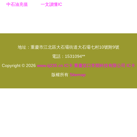
中石油充值
一文讀懂IC
產品參考信
卡改裝全流
息與IC卡全
程 從公交
攻略
卡、門禁卡
到迷你鑰匙
地址：重慶市江北區大石壩街道大石壩七村10號附9號
扣的完整指
電話：1531094**
南
Copyright © 2026
www.iij235.cn
IC卡
重慶笑口常開科技有限公司
IC卡
版權所有
Sitemap