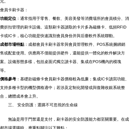
元。
會員卡刷卡器：
功能定位
：通常指用于零售、餐飲、美容美發等消費場所的會員積分、消
費折扣管理的刷卡設備。這類刷卡器讀取的卡片多為磁條卡、低頻RFID
卡或IC卡，核心功能是快速識別會員身份并與后臺軟件系統聯動。
成都市場特點
：成都會員卡刷卡器常與會員管理軟件、POS系統捆綁銷
售或配套使用。供應商不僅能提供硬件，還能提供一體化的軟件解決方
案。設備形態多樣，包括桌面式獨立讀卡器、集成在POS機內的模塊
等。
價格參考
：基礎款磁條卡會員刷卡器價格較為低廉；集成IC卡讀寫功能、
支持多種卡型的機型價格適中；若涉及定制化開發或與復雜收銀系統整
合，總體成本會上升。
三、 安全防護：選購不可忽視的生命線
無論是用于門禁還是支付，刷卡器的安全防護能力都至關重要。在成
都市場選購時，應重點關注以下幾點：