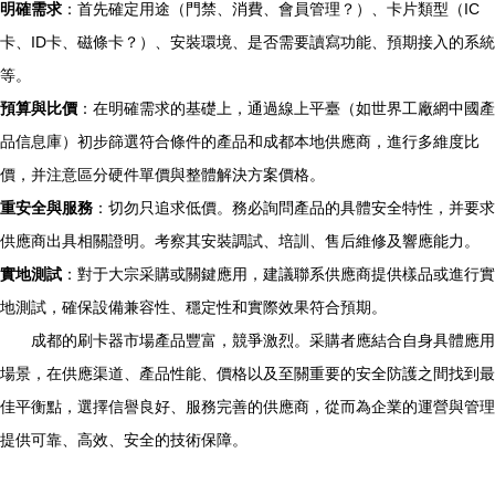
明確需求
：首先確定用途（門禁、消費、會員管理？）、卡片類型（IC
卡、ID卡、磁條卡？）、安裝環境、是否需要讀寫功能、預期接入的系統
等。
預算與比價
：在明確需求的基礎上，通過線上平臺（如世界工廠網中國產
品信息庫）初步篩選符合條件的產品和成都本地供應商，進行多維度比
價，并注意區分硬件單價與整體解決方案價格。
重安全與服務
：切勿只追求低價。務必詢問產品的具體安全特性，并要求
供應商出具相關證明。考察其安裝調試、培訓、售后維修及響應能力。
實地測試
：對于大宗采購或關鍵應用，建議聯系供應商提供樣品或進行實
地測試，確保設備兼容性、穩定性和實際效果符合預期。
成都的刷卡器市場產品豐富，競爭激烈。采購者應結合自身具體應用
場景，在供應渠道、產品性能、價格以及至關重要的安全防護之間找到最
佳平衡點，選擇信譽良好、服務完善的供應商，從而為企業的運營與管理
提供可靠、高效、安全的技術保障。